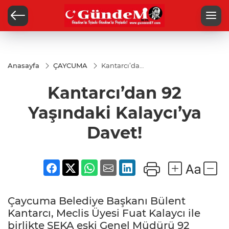
Anasayfa
ÇAYCUMA
Kantarcı’dan
92 Yaşındaki
Kalaycı’ya
Kantarcı’dan 92
Davet!
Yaşındaki Kalaycı’ya
Davet!
Çaycuma Belediye Başkanı Bülent
Kantarcı, Meclis Üyesi Fuat Kalaycı ile
birlikte SEKA eski Genel Müdürü 92