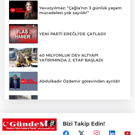
Yavuzyılmaz: “Çağla’nın 3 günlük yaşam
mücadelesi yok sayıldı!”
YENİ PARTİ EREĞLİ'DE ÇATLADI!
40 MİLYONLUK DEV ALTYAPI
YATIRIMINDA 2. ETAP BAŞLADI
Abdulkadir Özdemir görevinden ayrıldı!
Rögara düşen kedi itfaiye ekibi
tarafından kurtarıldı
Bizi Takip Edin!
DÜZCE’DE YÜREKLERİ AĞIZLARA
GETİREN KAZA!