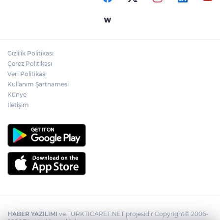
Devrekli milli sporcu'dan uluslararası
başarı
Gizlilik Politikası
Yol çalışmaları öncesi güzergâhlarda
Çerez Politikası
inceleme yapıldı!
Veri Politikası
Kullanım Şartnamesi
Künye
İletişim
HABER YAZILIMI
ve TURKTICARET.NET projesidir Copyright© 2006-