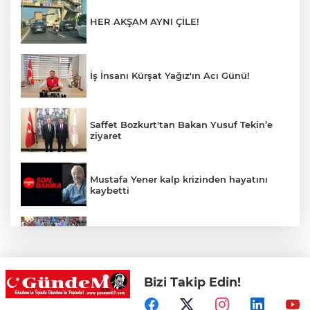
HER AKŞAM AYNI ÇİLE!
İş İnsanı Kürşat Yağız'ın Acı Günü!
Saffet Bozkurt'tan Bakan Yusuf Tekin’e
ziyaret
Mustafa Yener kalp krizinden hayatını
kaybetti
Zonguldak'ta yaya geçidinde kadına
otomobil çarptı!
Bizi Takip Edin!
Zonguldak'ta Rüzgarlımeşe İlkokulu'nun
yıkımı gerçekleştirildi!