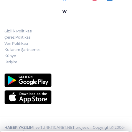
Mahalle sakinleri isyan etti!
Gizlilik Politikası
Kentte yol sorunu büyüyor: Vatandaşlar
Çerez Politikası
kalıcı çözüm bekliyor
Veri Politikası
Kullanım Şartnamesi
Künye
İletişim
HABER YAZILIMI
ve TURKTICARET.NET projesidir Copyright© 2006-