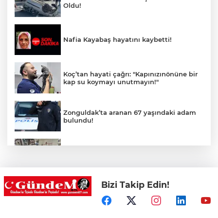
Oldu!
Nafia Kayabaş hayatını kaybetti!
Koç’tan hayati çağrı: "Kapınızınönüne bir
kap su koymayı unutmayın!"
Zonguldak’ta aranan 67 yaşındaki adam
bulundu!
Zonguldak Siyasetinde 29 Ağustos
Hareketliliği!
Bizi Takip Edin!
Belediye duyurdu: Elektrikler 13 saat
kesilecek!