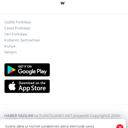
Halk pazarında yoğun kalabalık
Gizlilik Politikası
MHP Gökçebey İlçe Teşkilatı 15’Nci
Çerez Politikası
Olağan Kongresi Yapıldı
Veri Politikası
Kullanım Şartnamesi
Künye
İletişim
HABER YAZILIMI
ve TURKTICARET.NET projesidir Copyright© 2006-
2026 Tüm hakları saklıdır.
Sizlere daha iyi hizmet sunabilmek adına sitemizde çerez