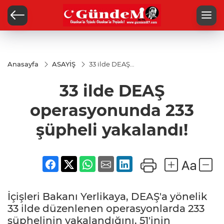
Anasayfa
ASAYİŞ
33 ilde DEAŞ
operasyonunda
233 şüpheli
33 ilde DEAŞ
yakalandı!
operasyonunda 233
şüpheli yakalandı!
İçişleri Bakanı Yerlikaya, DEAŞ'a yönelik
33 ilde düzenlenen operasyonlarda 233
şüphelinin yakalandığını, 51'inin