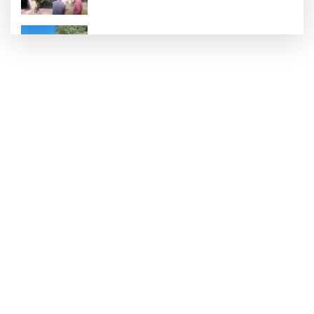
Patpat şarampole yuvarlandı!
Merdivende baygın bulundu hayatını
kaybetti!
Zonguldak sıcaktan bunaldı, sahillere
akın etti!
Turgut Reis Ortaokulu’na 8 derslikli ek
bina yapılıyor!