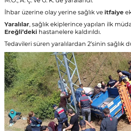
M.Ö., A. Ç. ve G. K. de yaralandı.
İhbar üzerine olay yerine sağlık ve
itfaiye
ek
Yaralılar
, sağlık ekiplerince yapılan ilk m
Ereğli’deki
hastanelere kaldırıldı.
Tedavileri süren yaralılardan 2’sinin sağlı