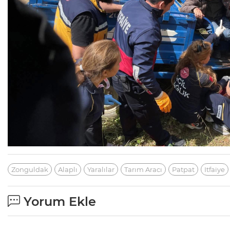
Zonguldak
Alaplı
Yaralılar
Tarım Aracı
Patpat
Itfaiye
Yorum Ekle