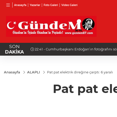
Anasayfa
Yazarlar
Foto Galeri
Video Galeri
SON
!
22:30 - Feci kaza: 18 yaşındaki sürücü hayatını ka
DAKİKA
Anasayfa
ALAPLI
Pat pat elektrik direğine çarptı: 6 yaralı
Pat pat el