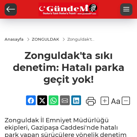
Anasayfa
ZONGULDAK
Zonguldak'ta
sıkı denetim:
Hatalı parka
Zonguldak'ta sıkı
geçit yok!
denetim: Hatalı parka
geçit yok!
Zonguldak İl Emniyet Müdürlüğü
ekipleri, Gazipaşa Caddesi'nde hatalı
park yapan sürücülere yönelik denetim