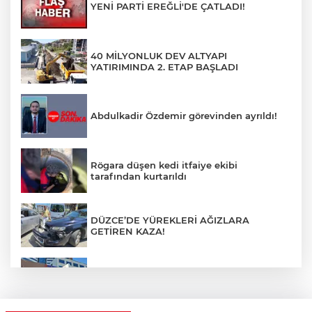
YENİ PARTİ EREĞLİ'DE ÇATLADI!
40 MİLYONLUK DEV ALTYAPI
YATIRIMINDA 2. ETAP BAŞLADI
Abdulkadir Özdemir görevinden ayrıldı!
Rögara düşen kedi itfaiye ekibi
tarafından kurtarıldı
DÜZCE’DE YÜREKLERİ AĞIZLARA
GETİREN KAZA!
Zonguldak'ta Pitbull dehşeti!