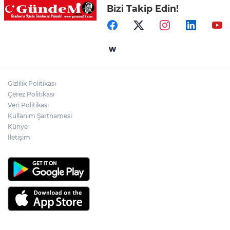
Bizi Takip Edin!
Devrekli milli sporcu'dan uluslararası
başarı
Hastane Afet Planları Uygulayıcı eğitimi
düzenlendi
Gizlilik Politikası
Ülkü Ocakları Devrek'ten örnek sosyal
Çerez Politikası
sorumluluk
Veri Politikası
Kullanım Şartnamesi
Künye
İletişim