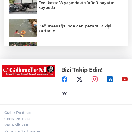
Feci kaza: 18 yaşındaki sürücü hayatını
kaybetti
Değirmenağzı’nda can pazarı! 12 kişi
kurtarıldı!
Kdz.Ereğli'de işçi servisi kaza yaptı!
Bizi Takip Edin!
Şaşırtmadı! Akaryakıta bir zam daha
geliyor!
Zonguldak'ta Denizde Can Pazarı: Suda
Kaybolan Şahıs Sahil Güvenlik Tarafından
Kurtarıldı!
Gizlilik Politikası
Çerez Politikası
Zincirleme kazada 4 araç birbirine girdi!
Veri Politikası
Kullanım Şartnamesi