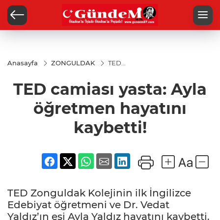
Anasayfa
ZONGULDAK
TED
camiası
yasta:
TED camiası yasta: Ayla
Ayla
öğretmen
hayatını
öğretmen hayatını
kaybetti!
kaybetti!
TED Zonguldak Kolejinin ilk İngilizce
Edebiyat öğretmeni ve Dr. Vedat
Yaldız’ın eşi Ayla Yaldız hayatını kaybetti.