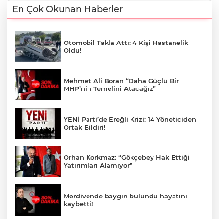
En Çok Okunan Haberler
Otomobil Takla Attı: 4 Kişi Hastanelik
Oldu!
Mehmet Ali Boran “Daha Güçlü Bir
MHP’nin Temelini Atacağız”
YENİ Parti’de Ereğli Krizi: 14 Yöneticiden
Ortak Bildiri!
Orhan Korkmaz: “Gökçebey Hak Ettiği
Yatırımları Alamıyor”
Merdivende baygın bulundu hayatını
kaybetti!