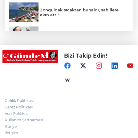
Zonguldak sıcaktan bunaldı, sahillere
akın etti!
Koç’tan hayati çağrı: "Kapınızınönüne bir
kap su koymayı unutmayın!"
Bizi Takip Edin!
Nafia Kayabaş hayatını kaybetti!
Zonguldak’ta aranan 67 yaşındaki adam
bulundu!
Gizlilik Politikası
Zonguldak Siyasetinde 29 Ağustos
Çerez Politikası
Hareketliliği!
Veri Politikası
Kullanım Şartnamesi
Künye
İletişim