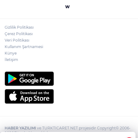
Zonguldak'ta Denizde Can Pazarı: Suda
Kaybolan Şahıs Sahil Güvenlik Tarafından
Kurtarıldı!
Gizlilik Politikası
Çerez Politikası
Zincirleme kazada 4 araç birbirine girdi!
Veri Politikası
Kullanım Şartnamesi
Künye
İletişim
HABER YAZILIMI
ve TURKTICARET.NET projesidir Copyright© 2006-
2026 Tüm hakları saklıdır.