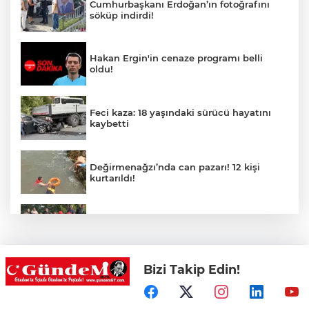
Cumhurbaşkanı Erdoğan’ın fotoğrafını
söküp indirdi!
Hakan Ergin'in cenaze programı belli
oldu!
Feci kaza: 18 yaşındaki sürücü hayatını
kaybetti
Değirmenağzı’nda can pazarı! 12 kişi
kurtarıldı!
Kdz.Ereğli'de işçi servisi kaza yaptı!
Bizi Takip Edin!
Şaşırtmadı! Akaryakıta bir zam daha
geliyor!