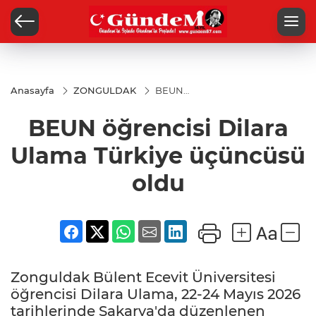
Anasayfa
ZONGULDAK
BEUN
öğrencisi
Dilara
BEUN öğrencisi Dilara
Ulama
Türkiye
üçüncüsü
Ulama Türkiye üçüncüsü
oldu
oldu
Zonguldak Bülent Ecevit Üniversitesi
öğrencisi Dilara Ulama, 22-24 Mayıs 2026
tarihlerinde Sakarya'da düzenlenen