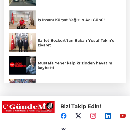
İş İnsanı Kürşat Yağız'ın Acı Günü!
Saffet Bozkurt'tan Bakan Yusuf Tekin’e
ziyaret
Mustafa Yener kalp krizinden hayatını
kaybetti
Zonguldak'ta yaya geçidinde kadına
otomobil çarptı!
Bizi Takip Edin!
Zonguldak'ta Rüzgarlımeşe İlkokulu'nun
yıkımı gerçekleştirildi!