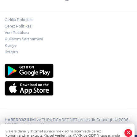
Mahalle sakinleri isyan etti!
Gizlilik Politikası
Kentte yol sorunu büyüyor: Vatandaşlar
Çerez Politikası
kalıcı çözüm bekliyor
Veri Politikası
Kullanım Şartnamesi
Künye
İletişim
HABER YAZILIMI
ve TURKTICARET.NET projesidir Copyright© 2006-
2026 Tüm hakları saklıdır.
Sizlere daha iyi hizmet sunabilmek adına sitemizde çerez
konumlandırmaktayız. Kişisel verileriniz, KVKK ve GDPR kapsamında