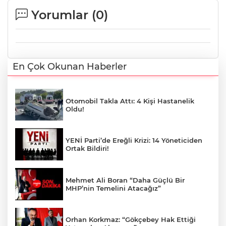
Yorumlar (
0
)
En Çok Okunan Haberler
Otomobil Takla Attı: 4 Kişi Hastanelik
Oldu!
YENİ Parti’de Ereğli Krizi: 14 Yöneticiden
Ortak Bildiri!
Mehmet Ali Boran “Daha Güçlü Bir
MHP’nin Temelini Atacağız”
Orhan Korkmaz: “Gökçebey Hak Ettiği