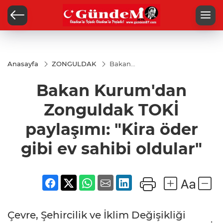
Anasayfa
ZONGULDAK
Bakan
Kurum'dan
Zonguldak
Bakan Kurum'dan
TOKİ
paylaşımı:
"Kira öder
Zonguldak TOKİ
gibi ev
sahibi
paylaşımı: "Kira öder
oldular"
gibi ev sahibi oldular"
Çevre, Şehircilik ve İklim Değişikliği