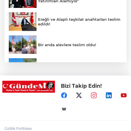
Yatırımları Alamıyor”
Ereğli ve Alaplı teşkilat anahtarları teslim
edildi!
Bir anda alevlere teslim oldu!
Patpat şarampole yuvarlandı!
Bizi Takip Edin!
Merdivende baygın bulundu hayatını
kaybetti!
Zonguldak sıcaktan bunaldı, sahillere
akın etti!
Gizlilik Politikası