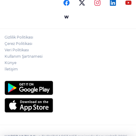
yıkımı gerçekleştirildi!
Mahalle sakinleri isyan etti!
Gizlilik Politikası
Kentte yol sorunu büyüyor: Vatandaşlar
Çerez Politikası
kalıcı çözüm bekliyor
Veri Politikası
Kullanım Şartnamesi
Künye
İletişim