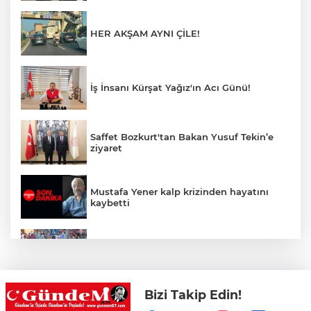
HER AKŞAM AYNI ÇİLE!
İş İnsanı Kürşat Yağız'ın Acı Günü!
Saffet Bozkurt'tan Bakan Yusuf Tekin’e
ziyaret
Mustafa Yener kalp krizinden hayatını
kaybetti
Zonguldak'ta yaya geçidinde kadına
otomobil çarptı!
Bizi Takip Edin!
Zonguldak'ta Rüzgarlımeşe İlkokulu'nun