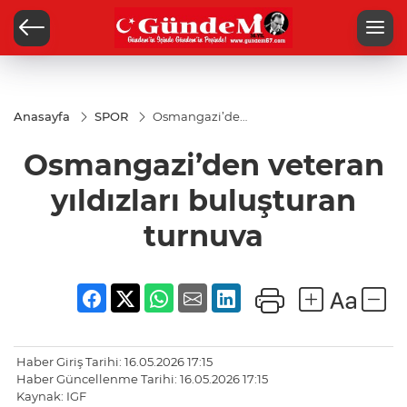
Anasayfa
SPOR
Osmangazi’den
veteran
yıldızları
Osmangazi’den veteran
buluşturan
turnuva
yıldızları buluşturan
turnuva
Haber Giriş Tarihi: 16.05.2026 17:15
Haber Güncellenme Tarihi: 16.05.2026 17:15
Kaynak: IGF