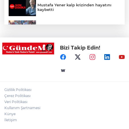
Mustafa Yener kalp krizinden hayatını
kaybetti
Zonguldak'ta yaya geçidinde kadına
otomobil çarptı!
Bizi Takip Edin!
Zonguldak'ta Rüzgarlımeşe İlkokulu'nun
yıkımı gerçekleştirildi!
Mahalle sakinleri isyan etti!
Gizlilik Politikası
Kentte yol sorunu büyüyor: Vatandaşlar
Çerez Politikası
kalıcı çözüm bekliyor
Veri Politikası
Kullanım Şartnamesi
Künye
İletişim