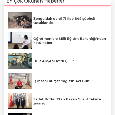
En Çok Okunan Haberler
Zonguldak dahil 71 ilde 844 şüpheli
tutuklandı!
Öğretmenlere Milli Eğitim Bakanlığı'ndan
kötü haber!
HER AKŞAM AYNI ÇİLE!
İş İnsanı Kürşat Yağız'ın Acı Günü!
Saffet Bozkurt'tan Bakan Yusuf Tekin’e
ziyaret