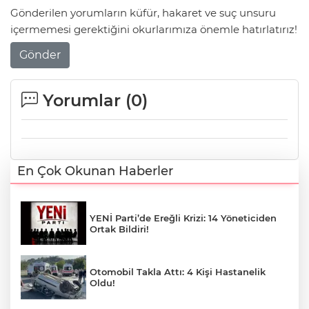
Gönderilen yorumların küfür, hakaret ve suç unsuru
içermemesi gerektiğini okurlarımıza önemle hatırlatırız!
Gönder
Yorumlar (
0
)
En Çok Okunan Haberler
YENİ Parti’de Ereğli Krizi: 14 Yöneticiden
Ortak Bildiri!
Otomobil Takla Attı: 4 Kişi Hastanelik
Oldu!