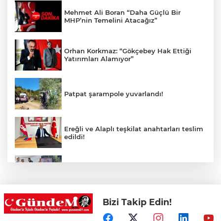
Mehmet Ali Boran “Daha Güçlü Bir
MHP’nin Temelini Atacağız”
Orhan Korkmaz: “Gökçebey Hak Ettiği
Yatırımları Alamıyor”
Patpat şarampole yuvarlandı!
Ereğli ve Alaplı teşkilat anahtarları teslim
edildi!
Cumhurbaşkanı Erdoğan’ın fotoğrafını
söküp indirdi!
Bizi Takip Edin!
Bir anda alevlere teslim oldu!