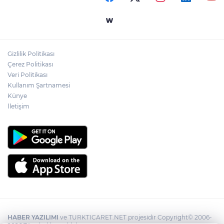
Merdivende baygın bulundu hayatını
kaybetti!
Gizlilik Politikası
Feci kaza: 18 yaşındaki sürücü hayatını
Çerez Politikası
kaybetti
Veri Politikası
Kullanım Şartnamesi
Künye
İletişim
HABER YAZILIMI
ve TURKTICARET.NET projesidir Copyright© 2006-