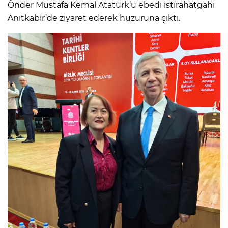
Önder Mustafa Kemal Atatürk’ü ebedi istirahatgahı
Anıtkabir’de ziyaret ederek huzuruna çıktı.