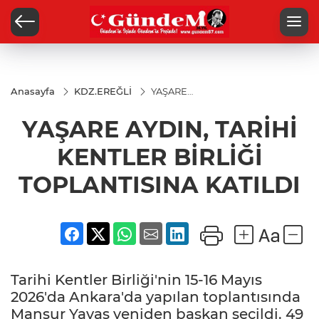
Anasayfa
KDZ.EREĞLİ
YAŞARE
AYDIN, TARİHİ
KENTLER
YAŞARE AYDIN, TARİHİ
BİRLİĞİ
TOPLANTISINA
KATILDI
KENTLER BİRLİĞİ
TOPLANTISINA KATILDI
Tarihi Kentler Birliği'nin 15-16 Mayıs
2026'da Ankara'da yapılan toplantısında
Mansur Yavaş yeniden başkan seçildi. 49