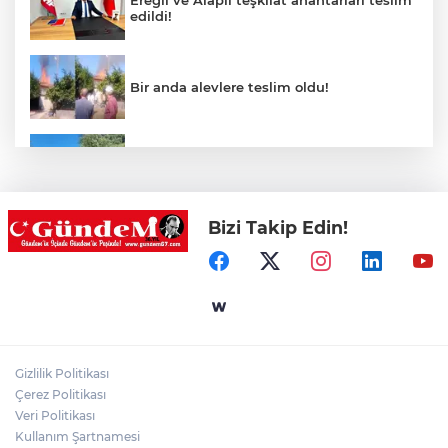
Ereğli ve Alaplı teşkilat anahtarları teslim
edildi!
Bir anda alevlere teslim oldu!
Patpat şarampole yuvarlandı!
Bizi Takip Edin!
Merdivende baygın bulundu hayatını
kaybetti!
Zonguldak sıcaktan bunaldı, sahillere
akın etti!
Gizlilik Politikası
Turgut Reis Ortaokulu’na 8 derslikli ek
Çerez Politikası
bina yapılıyor!
Veri Politikası
Kullanım Şartnamesi