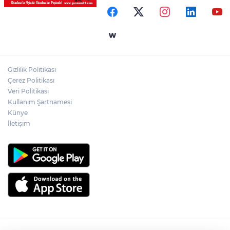
otomobil çarptı!
AK Parti'ye Kızılay'dan teşekkür ziyareti!
Gizlilik Politikası
Kentte yol sorunu büyüyor: Vatandaşlar
Çerez Politikası
kalıcı çözüm bekliyor
Veri Politikası
Kullanım Şartnamesi
Künye
İletişim