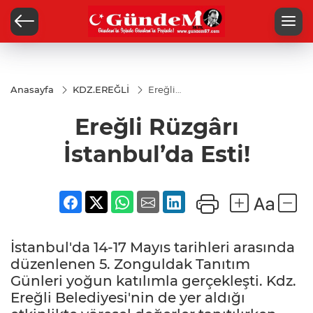
Anasayfa
KDZ.EREĞLİ
Ereğli
Rüzgârı
İstanbul’da
Ereğli Rüzgârı
Esti!
İstanbul’da Esti!
İstanbul'da 14-17 Mayıs tarihleri arasında
düzenlenen 5. Zonguldak Tanıtım
Günleri yoğun katılımla gerçekleşti. Kdz.
Ereğli Belediyesi'nin de yer aldığı