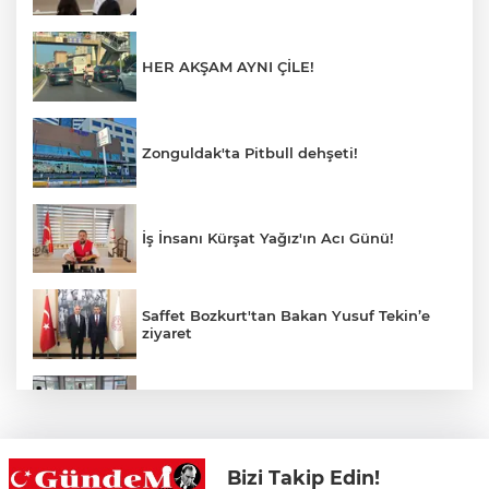
HER AKŞAM AYNI ÇİLE!
Zonguldak'ta Pitbull dehşeti!
İş İnsanı Kürşat Yağız'ın Acı Günü!
Saffet Bozkurt'tan Bakan Yusuf Tekin’e
ziyaret
Hastane Afet Planları Uygulayıcı eğitimi
düzenlendi
Bizi Takip Edin!
Zonguldak'ta yaya geçidinde kadına