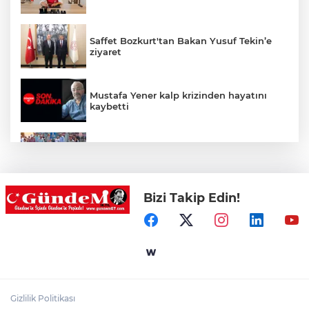
Saffet Bozkurt'tan Bakan Yusuf Tekin’e
ziyaret
Mustafa Yener kalp krizinden hayatını
kaybetti
Zonguldak'ta yaya geçidinde kadına
otomobil çarptı!
Bizi Takip Edin!
Zonguldak'ta Rüzgarlımeşe İlkokulu'nun
yıkımı gerçekleştirildi!
Mahalle sakinleri isyan etti!
Gizlilik Politikası