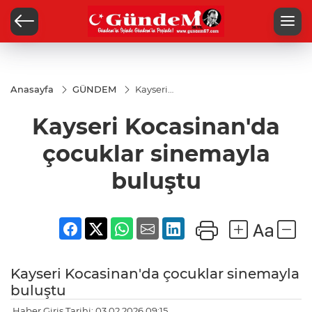
Anasayfa
GÜNDEM
Kayseri
Kocasinan'da
çocuklar
Kayseri Kocasinan'da
sinemayla
buluştu
çocuklar sinemayla
buluştu
Kayseri Kocasinan'da çocuklar sinemayla
buluştu
Haber Giriş Tarihi: 03.02.2026 09:15