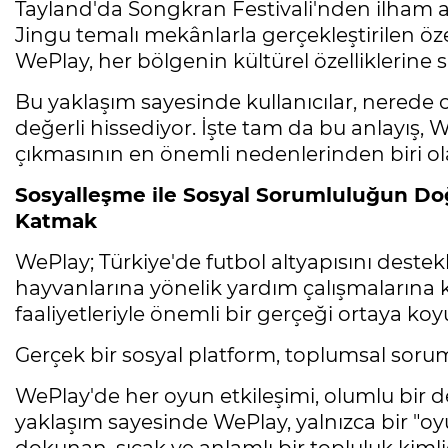
Tayland'da Songkran Festivali'nden ilham 
Jingu temalı mekânlarla gerçekleştirilen özel 
WePlay, her bölgenin kültürel özelliklerine s
Bu yaklaşım sayesinde kullanıcılar, nerede ol
değerli hissediyor. İşte tam da bu anlayış, 
çıkmasının en önemli nedenlerinden biri ola
Sosyalleşme ile Sosyal Sorumluluğun D
Katmak
WePlay; Türkiye'de futbol altyapısını dest
hayvanlarına yönelik yardım çalışmalarına
faaliyetleriyle önemli bir gerçeği ortaya koy
Gerçek bir sosyal platform, toplumsal sorum
WePlay'de her oyun etkileşimi, olumlu bir d
yaklaşım sayesinde WePlay, yalnızca bir "oy