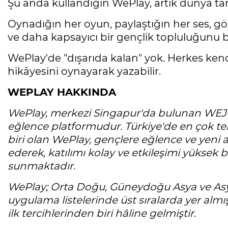
Şu anda kullandığın WePlay, artık dünya ta
Oynadığın her oyun, paylaştığın her ses, gös
ve daha kapsayıcı bir gençlik topluluğunu bir
WePlay'de "dışarıda kalan" yok. Herkes kend
hikâyesini oynayarak yazabilir.
WEPLAY HAKKINDA
WePlay, merkezi Singapur'da bulunan WEJOY
eğlence platformudur. Türkiye'de en çok te
biri olan WePlay, gençlere eğlence ve yeni
ederek, katılımı kolay ve etkileşimi yüksek 
sunmaktadır.
WePlay; Orta Doğu, Güneydoğu Asya ve Asya
uygulama listelerinde üst sıralarda yer almı
ilk tercihlerinden biri hâline gelmiştir.