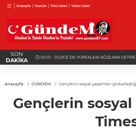
Anasayfa
Yazarlar
Foto Galeri
Video Galeri
SON
23:55 - Kredi limitlerinde yeni dönem!
DAKİKA
Anasayfa
GÜNDEM
Gençlerin sosyal yaşamları globalleşti
Gençlerin sosyal
Times