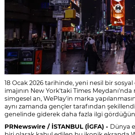
18 Ocak 2026 tarihinde, yeni nesil bir sosy
imajının New York'taki Times Meydanı'nda r
simgesel an, WePlay'in marka yapılanmasınd
aynı zamanda gençler tarafından şekillendir
genelinde giderek daha fazla ilgi gördüğünü
PRNewswire / İSTANBUL (İGFA) -
Dünya e
biri olarak kabul edilen bu ikonik ekranda We