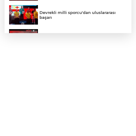
Devrekli milli sporcu'dan uluslararası
başarı
YENİ PARTİ EREĞLİ'DE ÇATLADI!
Yol çalışmaları öncesi güzergâhlarda
inceleme yapıldı!
Kilimli'de modern tesislerde yüzme
bilmeyen genç kalmayacak!
LGS yerleştirme sonuçları açıklandı!