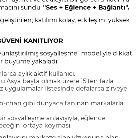
amacını sundu:
"Ses + Eğlence + Bağlantı".
iştirilen; katılımı kolay, etkileşimi yüksek
GÜVENİ KANITLIYOR
unlaştırılmış sosyalleşme" modeliyle dikkat
bir büyüme yakaladı:
rca aylık aktif kullanıcı.
 Asya başta olmak üzere 15'ten fazla
z uygulamalar listesinde defalarca zirveye
o-chan gibi dünyaca tanınan markalarla
bir sosyalleşme anlayışıyla, eğlence
eceğini ortaya koyması.
 anlayışını merkeze alan vizyonuna olan