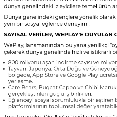
dünya genelindeki izleyicilere temel ürün 
Dünya genelindeki gençlere yönelik olarak gel
yeni bir sosyal eğlence deneyimi.
SAYISAL VERİLER, WEPLAY'E DUYULAN 
WePlay, lansmanından bu yana yenilikçi "oy
çekerek dünya genelinde hızlı ve istikrarlı 
800 milyonu aşan indirme sayısı ve milyonla
Tayvan, Japonya, Orta Doğu ve Güneydoğu
bölgede, App Store ve Google Play ücretsi
yerleşme.
Care Bears, Bugcat Capoo ve Chibi Maruk
gerçekleştirilen güçlü iş birlikleri.
Eğlenceyi sosyal sorumlulukla birleştiren 
platformlarının toplumsal değer yaratabil
Tüm bu veriler, WePlay'in "bağlantı kurma"