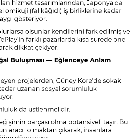
alan hizmet tasarımlarından, Japonya'da
omikuji (fal kâğıdı) iş birliklerine kadar
aygı gösteriyor.
urlarsa olsunlar kendilerini fark edilmiş ve
WePlay'in farklı pazarlarda kısa sürede öne
rak dikkat çekiyor.
oğal Buluşması — Eğlenceye Anlam
ekleyen projelerden, Güney Kore'de sokak
 kadar uzanan sosyal sorumluluk
uyor:
luluk da üstlenmelidir.
eğişimin parçası olma potansiyeli taşır. Bu
un aracı" olmaktan çıkarak, insanlara