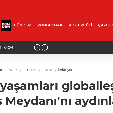
GÜNDEM
ZONGULDAK
KDZ.EREĞLİ
ÇAYCU
‹
›
23:44 - Üreten Tesise Vali Ziyareti!
ğinde: WePlay, Times Meydanı'nı aydınlatıyor
 yaşamları globalle
 Meydanı'nı aydınl