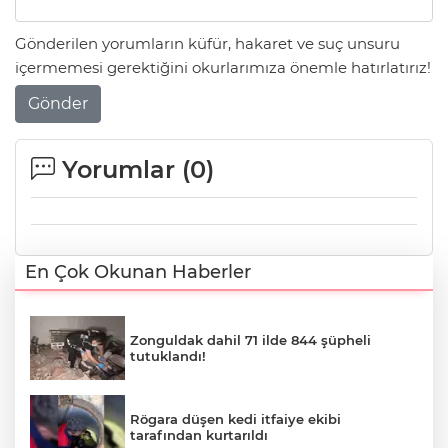
Gönderilen yorumların küfür, hakaret ve suç unsuru
içermemesi gerektiğini okurlarımıza önemle hatırlatırız!
Gönder
Yorumlar (
0
)
En Çok Okunan Haberler
Zonguldak dahil 71 ilde 844 şüpheli
tutuklandı!
Rögara düşen kedi itfaiye ekibi
tarafından kurtarıldı