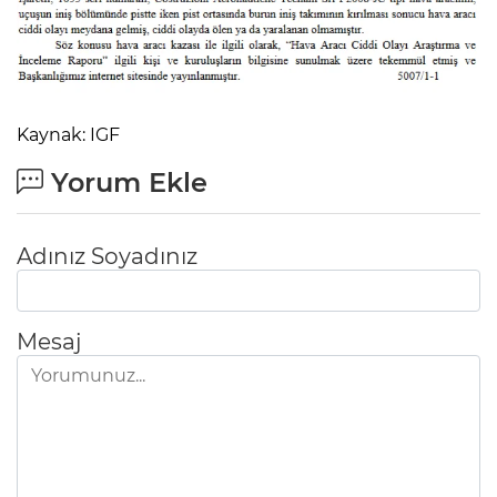
Kaynak: IGF
Yorum Ekle
Adınız Soyadınız
Mesaj