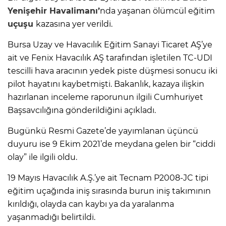
Yenişehir Havalimanı’
nda yaşanan ölümcül eğitim
uçuşu
kazasına yer verildi.
Bursa Uzay ve Havacılık Eğitim Sanayi Ticaret AŞ’ye
ait ve Fenix Havacılık AŞ tarafından işletilen TC-UDI
tescilli hava aracının yedek piste düşmesi sonucu iki
pilot hayatını kaybetmişti. Bakanlık, kazaya ilişkin
hazırlanan inceleme raporunun ilgili Cumhuriyet
Başsavcılığına gönderildiğini açıkladı.
Bugünkü Resmi Gazete’de yayımlanan üçüncü
duyuru ise 9 Ekim 2021’de meydana gelen bir “ciddi
olay” ile ilgili oldu.
19 Mayıs Havacılık A.Ş.’ye ait Tecnam P2008-JC tipi
eğitim uçağında iniş sırasında burun iniş takımının
kırıldığı, olayda can kaybı ya da yaralanma
yaşanmadığı belirtildi.