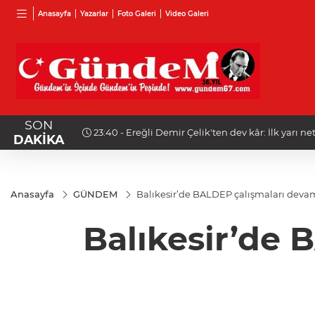
Anasayfa
Yazarlar
Foto Galeri
Video Galeri
SON
23:40 - Ereğli Demir Çelik'ten dev kâr: İlk yarı net kârı yüzde 415 art
DAKİKA
gösterdi
Anasayfa
GÜNDEM
Balıkesir’de BALDEP çalışmaları deva
Balıkesir’de 