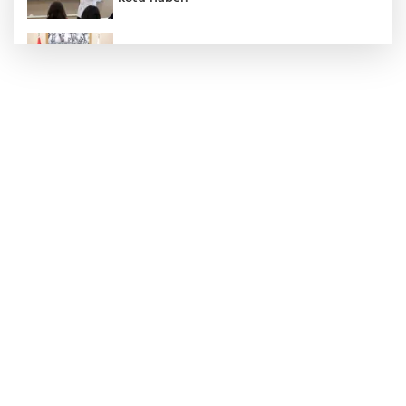
Saffet Bozkurt'tan Bakan Yusuf Tekin’e
ziyaret
Hastane Afet Planları Uygulayıcı eğitimi
düzenlendi
Ülkü Ocakları Devrek'ten örnek sosyal
sorumluluk
Zonguldak'ta yaya geçidinde kadına
otomobil çarptı!