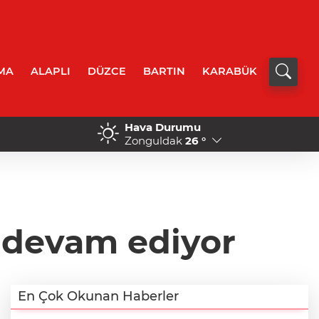
MA
ALAPLI
DÜZCE
BARTIN
KARABÜK
Hava Durumu
22:20 - Savaş Çiloğlu ve yönetimi Başkan Kö
Zonguldak
26 °
ı devam ediyor
En Çok Okunan Haberler