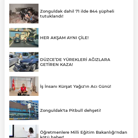
Zonguldak dahil 71 ilde 844 şüpheli
tutuklandı!
HER AKŞAM AYNI ÇİLE!
DÜZCE’DE YÜREKLERİ AĞIZLARA
GETİREN KAZA!
İş İnsanı Kürşat Yağız'ın Acı Günü!
Zonguldak'ta Pitbull dehşeti!
Öğretmenlere Milli Eğitim Bakanlığı'ndan
kötü haber!