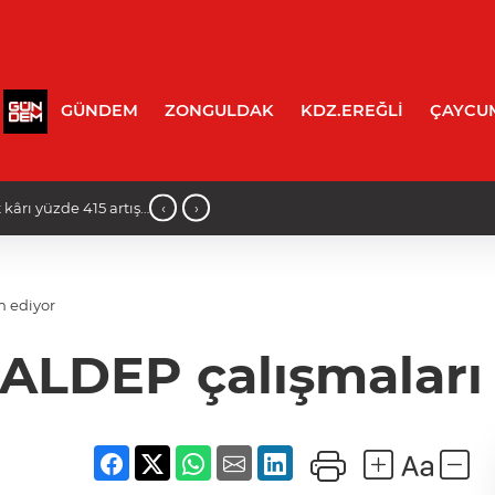
GÜNDEM
ZONGULDAK
KDZ.EREĞLİ
ÇAYCU
‹
›
ış
23:15 - Rasim Muslu Hayatını Kaybetti
m ediyor
BALDEP çalışmalar