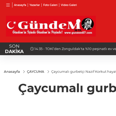
Anasayfa
Yazarlar
Foto Galeri
Video Galeri
SON
14:35 - TOKİ’den Zonguldak'ta %10 peşinatlı ev ve 
DAKİKA
Anasayfa
ÇAYCUMA
Çaycumalı gurbetçi Nazif Korkut hayat
Çaycumalı gurbe