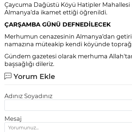
Çaycuma Dağüstü Köyü Hatipler Mahallesi n
Almanya’da ikamet ettiği öğrenildi.
ÇARŞAMBA GÜNÜ DEFNEDİLECEK
Merhumun cenazesinin Almanya’dan getiril
namazına müteakip kendi köyünde toprağa ve
Gündem gazetesi olarak merhuma Allah'tan r
başsağlığı dileriz.
Yorum Ekle
Adınız Soyadınız
Mesaj