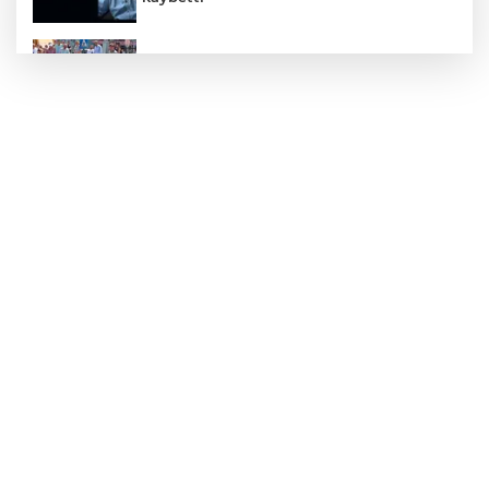
Zonguldak'ta yaya geçidinde kadına
otomobil çarptı!
Zonguldak'ta Rüzgarlımeşe İlkokulu'nun
yıkımı gerçekleştirildi!
Mahalle sakinleri isyan etti!
Kentte yol sorunu büyüyor: Vatandaşlar
kalıcı çözüm bekliyor