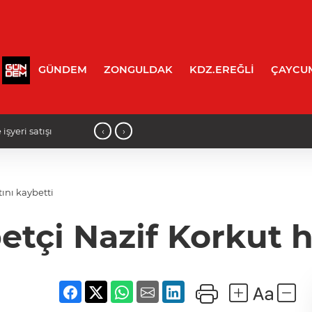
GÜNDEM
ZONGULDAK
KDZ.EREĞLİ
ÇAYCU
‹
›
işyeri satışı
14:15 - Kozlu'da acı olay: Evinde ölü 
ını kaybetti
tçi Nazif Korkut h