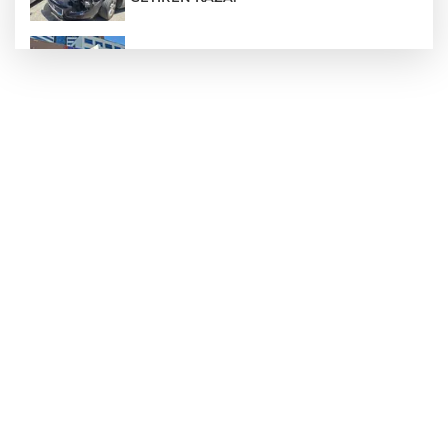
Zonguldak'ta Pitbull dehşeti!
Devrekli milli sporcu'dan uluslararası
başarı
Hastane Afet Planları Uygulayıcı eğitimi
düzenlendi
Ülkü Ocakları Devrek'ten örnek sosyal
sorumluluk