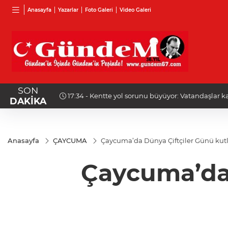
Anasayfa
Yazarlar
Foto Galeri
Video Galeri
SON
 bekliyor
17:13 - Yeni Parti Zonguldak Kurucu İl Yönetim Ku
DAKİKA
Anasayfa
ÇAYCUMA
Çaycuma’da Dünya Çiftçiler Günü kut
Çaycuma’da 