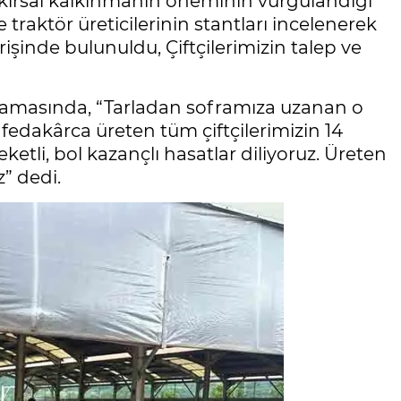
e kırsal kalkınmanın öneminin vurgulandığı
traktör üreticilerinin stantları incelenerek
erişinde bulunuldu, Çiftçilerimizin talep ve
lamasında, “Tarladan soframıza uzanan o
fedakârca üreten tüm çiftçilerimizin 14
etli, bol kazançlı hasatlar diliyoruz. Üreten
” dedi.