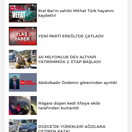
Kral Bar’ın sahibi Mithat Türk hayatını
kaybetti!
YENİ PARTİ EREĞLİ'DE ÇATLADI!
40 MİLYONLUK DEV ALTYAPI
YATIRIMINDA 2. ETAP BAŞLADI
Abdulkadir Özdemir görevinden ayrıldı!
Rögara düşen kedi itfaiye ekibi
tarafından kurtarıldı
DÜZCE’DE YÜREKLERİ AĞIZLARA
GETİREN KAZA!