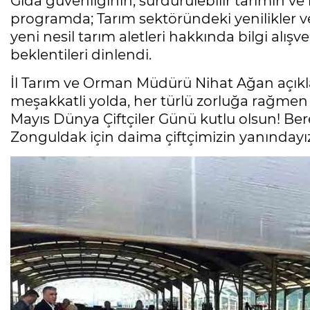
Gıda güvenliğinin, sürdürülebilir tarımın v
programda; Tarım sektöründeki yenilikler ve 
yeni nesil tarım aletleri hakkında bilgi alışv
beklentileri dinlendi.
İl Tarım ve Orman Müdürü Nihat Ağan açık
meşakkatli yolda, her türlü zorluğa rağmen 
Mayıs Dünya Çiftçiler Günü kutlu olsun! Berek
Zonguldak için daima çiftçimizin yanındayız