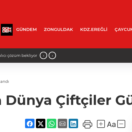
GÜNDEM
ZONGULDAK
KDZ.EREĞLİ
ÇAYCU
‹
›
rulu belli oldu!
16:18 - Saffet Bozkurt'tan Bakan Yusuf
landı
Dünya Çiftçiler G