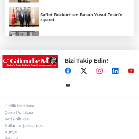
Saffet Bozkurt'tan Bakan Yusuf Tekin’e
ziyaret
Hastane Afet Planları Uygulayıcı eğitimi
düzenlendi
Bizi Takip Edin!
Zonguldak'ta yaya geçidinde kadına
otomobil çarptı!
Patpat Devrildi: Sürücü Yaralandı
Gizlilik Politikası
Çerez Politikası
AK Parti'ye Kızılay'dan teşekkür ziyareti!
Veri Politikası
Kullanım Şartnamesi
Künye
İletişim