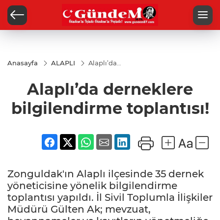
Anasayfa
ALAPLI
Alaplı’da
derneklere
bilgilendirme
Alaplı’da derneklere
toplantısı!
bilgilendirme toplantısı!
Zonguldak'ın Alaplı ilçesinde 35 dernek
yöneticisine yönelik bilgilendirme
toplantısı yapıldı. İl Sivil Toplumla İlişkiler
Müdürü Gülten Ak; mevzuat,