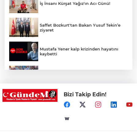
İş İnsanı Kürşat Yağız'ın Acı Günü!
Saffet Bozkurt'tan Bakan Yusuf Tekin’e
ziyaret
Mustafa Yener kalp krizinden hayatını
kaybetti
Zonguldak'ta yaya geçidinde kadına
otomobil çarptı!
Bizi Takip Edin!
Zonguldak'ta Rüzgarlımeşe İlkokulu'nun
yıkımı gerçekleştirildi!
Mahalle sakinleri isyan etti!